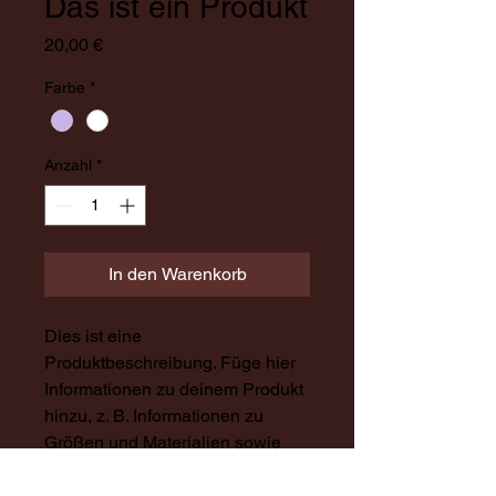
Das ist ein Produkt
Preis
20,00 €
Farbe
*
Anzahl
*
In den Warenkorb
Dies ist eine 
Produktbeschreibung. Füge hier 
Informationen zu deinem Produkt 
hinzu, z. B. Informationen zu 
Größen und Materialien sowie 
allgemeine Pflege- und 
Reinigungshinweise.